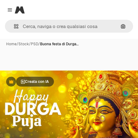
Magnific
Close menu
Cerca 
Home
/
Stock
/
PSD
/
Buona festa di Durga…
Creata con IA
Premium