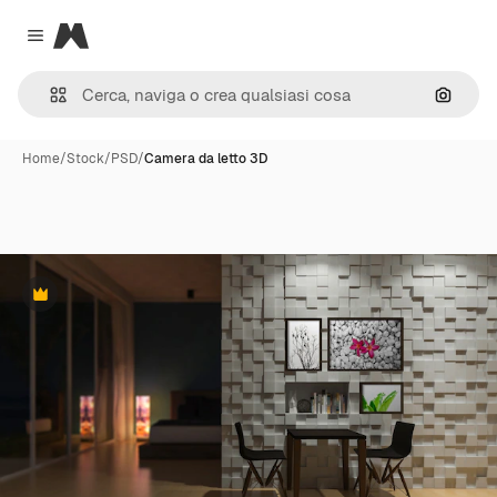
Magnific
Close menu
Cerca 
Home
/
Stock
/
PSD
/
Camera da letto 3D
Premium