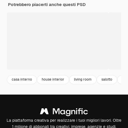
Potrebbero piacerti anche questi PSD
casa interno
house interior
living room
salotto
hom
La piattaforma creativa per realizzare i tuoi migliori lavori. Oltre
1 milione di abbonati tra creativi, imprese, agenzie e studi.