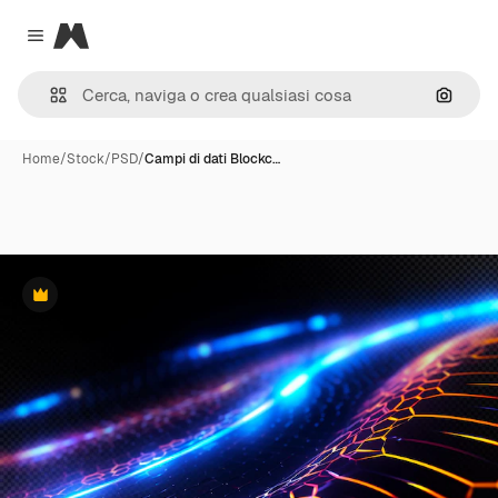
Magnific
Close menu
Cerca 
Home
/
Stock
/
PSD
/
Campi di dati Blockc…
Premium