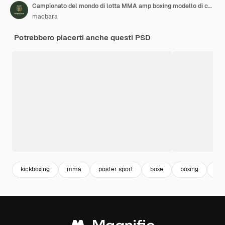
Campionato del mondo di lotta MMA amp boxing modello di copertina youtube
macbara
Potrebbero piacerti anche questi PSD
kickboxing
mma
poster sport
boxe
boxing
fit