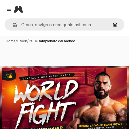
Magnific
Close menu
Cerca 
Home
/
Stock
/
PSD
/
Campionato del mondo…
Premium