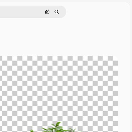
Cerca per immagine
Ricerca