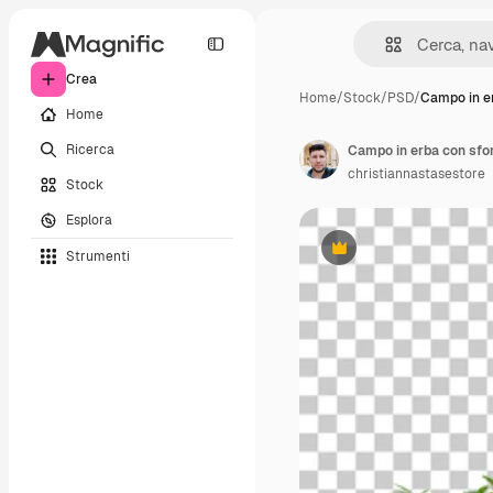
Crea
Home
/
Stock
/
PSD
/
Campo in e
Home
Ricerca
Campo in erba con sfon
christiannastasestore
Stock
Esplora
Strumenti
Premium