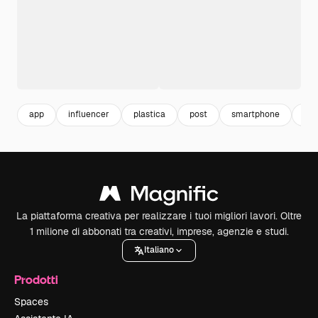
app
influencer
plastica
post
smartphone
app
La piattaforma creativa per realizzare i tuoi migliori lavori. Oltre
1 milione di abbonati tra creativi, imprese, agenzie e studi.
Italiano
Prodotti
Spaces