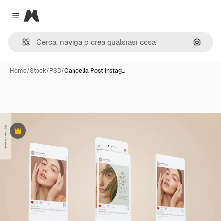
Magnific
Close menu
Cerca 
Home
/
Stock
/
PSD
/
Cancella Post Instag…
Premium