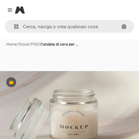
Magnific
Close menu
Cerca 
Home
/
Stock
/
PSD
/
Candela di cera per …
Premium