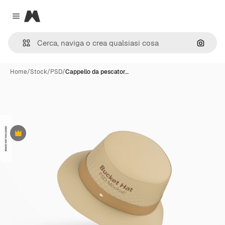
Magnific
Close menu
Cerca 
Home
/
Stock
/
PSD
/
Cappello da pescator…
Premium