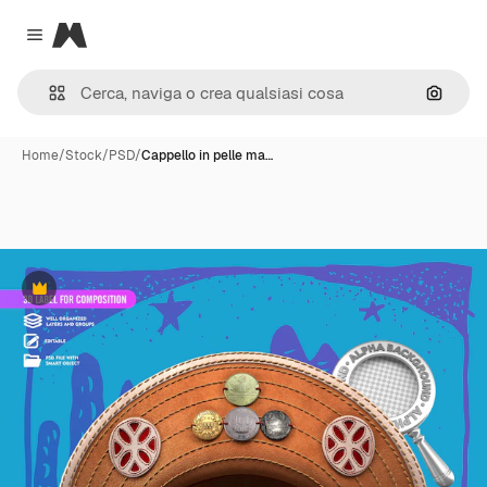
Magnific
Close menu
Cerca 
Home
/
Stock
/
PSD
/
Cappello in pelle ma…
Premium