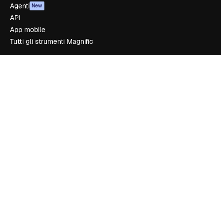
Agenti
New
API
App mobile
Tutti gli strumenti Magnific
Inizia
Academy
Documentazione
Assistenza
Termini e condizioni
Politica sulla privacy
Originali
New
Politica dei cookie
Centro di fiducia
Affiliati
Aziende
Azienda