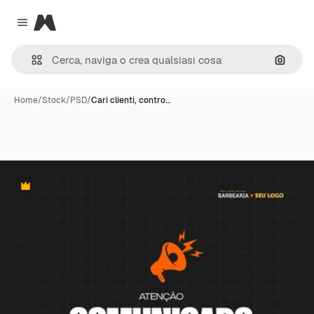
Magnific
Close menu
Cerca 
Home
/
Stock
/
PSD
/
Cari clienti, contro…
Premium