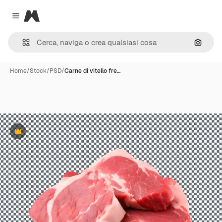
Magnific
Close menu
Cerca 
Home
/
Stock
/
PSD
/
Carne di vitello fre…
Premium