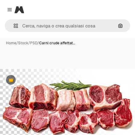
Magnific
Close menu
Cerca 
Home
/
Stock
/
PSD
/
Carni crude affettat…
Premium