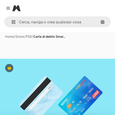
Magnific
Close menu
Cerca 
Home
/
Stock
/
PSD
/
Carta di debito Smar…
Premium