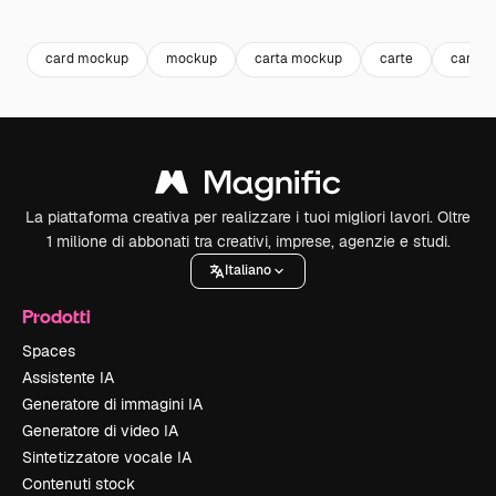
Premium
Premium
Generato dall'IA
Premium
Premium
card mockup
mockup
carta mockup
carte
card
La piattaforma creativa per realizzare i tuoi migliori lavori. Oltre
1 milione di abbonati tra creativi, imprese, agenzie e studi.
Italiano
Prodotti
Spaces
Assistente IA
Generatore di immagini IA
Generatore di video IA
Sintetizzatore vocale IA
Contenuti stock