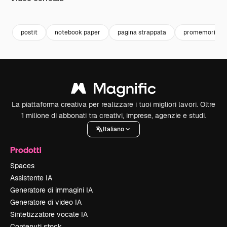
Premium
Premium
Premium
Premium
postit
notebook paper
pagina strappata
promemoria
La piattaforma creativa per realizzare i tuoi migliori lavori. Oltre
1 milione di abbonati tra creativi, imprese, agenzie e studi.
Italiano
Prodotti
Spaces
Assistente IA
Generatore di immagini IA
Generatore di video IA
Sintetizzatore vocale IA
Contenuti stock