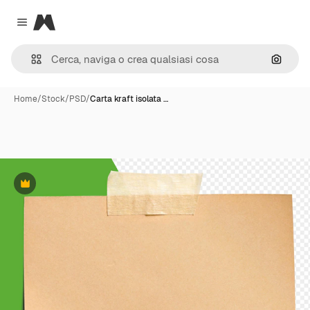
Magnific
Close menu
Cerca 
Home
/
Stock
/
PSD
/
Carta kraft isolata …
Premium