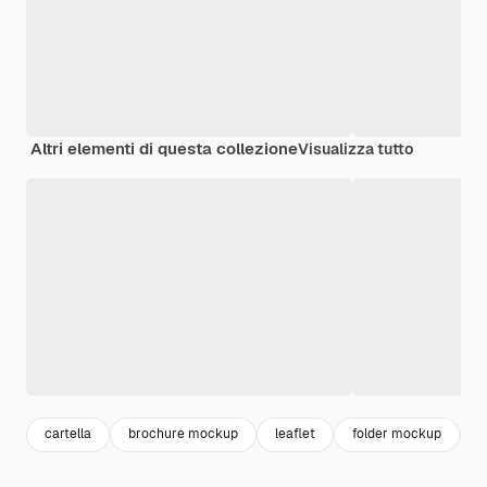
Altri elementi di questa collezione
Visualizza tutto
cartella
brochure mockup
leaflet
folder mockup
c