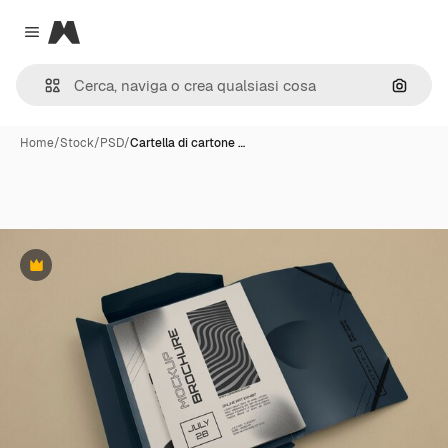
Magnific
Close menu
Cerca 
Home
/
Stock
/
PSD
/
Cartella di cartone …
Premium