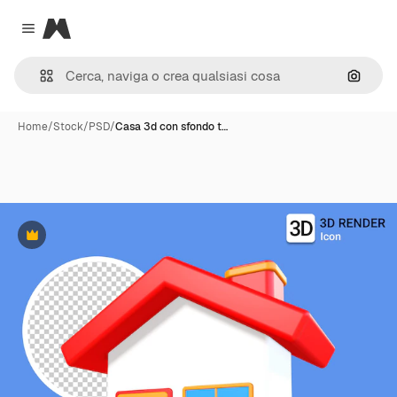
Magnific
Close menu
Cerca 
Home
/
Stock
/
PSD
/
Casa 3d con sfondo t…
Premium