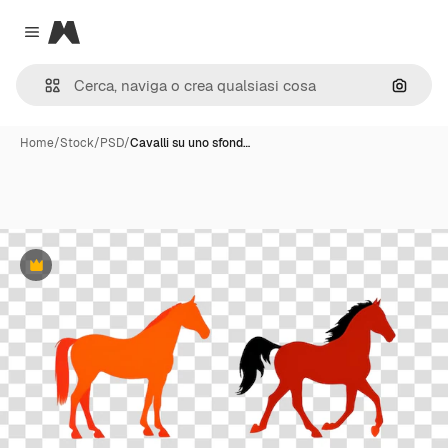
Magnific
Close menu
Cerca 
Home
/
Stock
/
PSD
/
Cavalli su uno sfond…
Premium