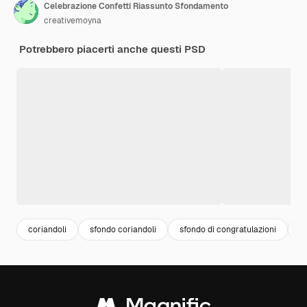
Celebrazione Confetti Riassunto Sfondamento
creativemoyna
Potrebbero piacerti anche questi PSD
coriandoli
sfondo coriandoli
sfondo di congratulazioni
co