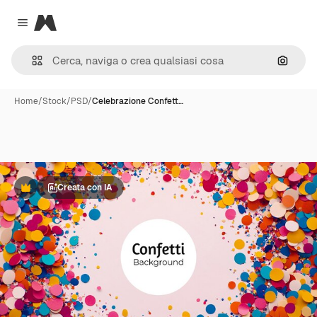
Magnific
Close menu
Cerca 
Home
/
Stock
/
PSD
/
Celebrazione Confett…
Creata con IA
Premium