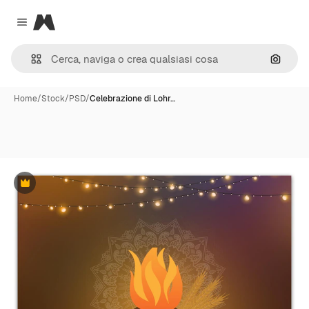
Magnific
Close menu
Cerca 
Home
/
Stock
/
PSD
/
Celebrazione di Lohr…
Premium