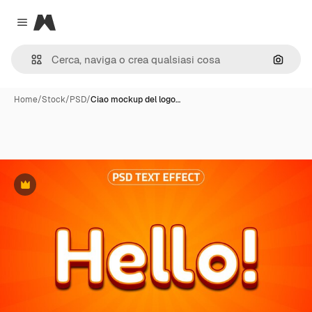
Magnific
Close menu
Cerca 
Home
/
Stock
/
PSD
/
Ciao mockup del logo…
Premium