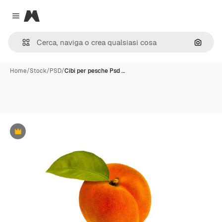
Magnific
Close menu
Cerca 
Home
/
Stock
/
PSD
/
Cibi per pesche Psd …
Premium