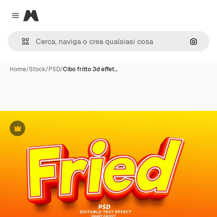
Magnific
Close menu
Cerca 
Home
/
Stock
/
PSD
/
Cibo fritto 3d effet…
Premium