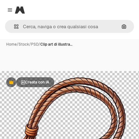
Magnific
Close menu
Cerca 
Home
/
Stock
/
PSD
/
Clip art di illustra…
Creata con IA
Premium