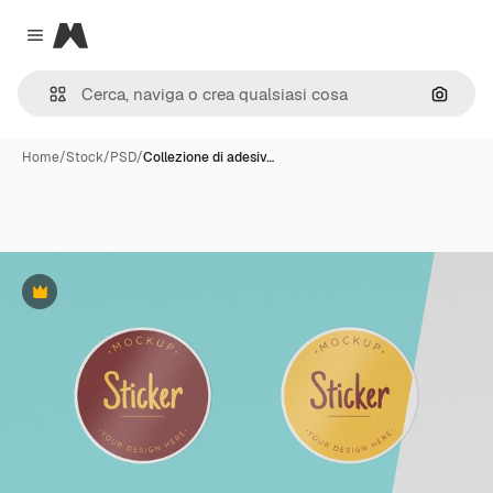
Magnific
Close menu
Cerca 
Home
/
Stock
/
PSD
/
Collezione di adesiv…
Premium