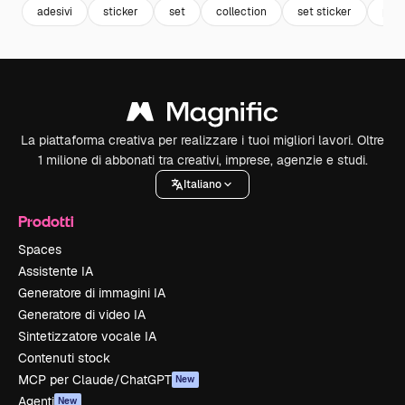
adesivi
sticker
set
collection
set sticker
pres
La piattaforma creativa per realizzare i tuoi migliori lavori. Oltre
1 milione di abbonati tra creativi, imprese, agenzie e studi.
Italiano
Prodotti
Spaces
Assistente IA
Generatore di immagini IA
Generatore di video IA
Sintetizzatore vocale IA
Contenuti stock
MCP per Claude/ChatGPT
New
Agenti
New