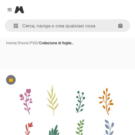
Magnific
Close menu
Cerca 
Home
/
Stock
/
PSD
/
Collezione di foglie…
Premium