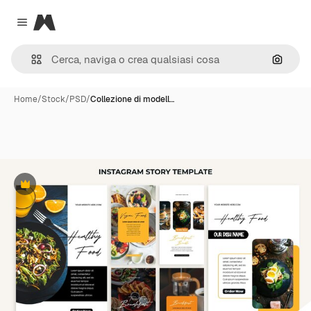
Magnific
Close menu
Cerca 
Home
/
Stock
/
PSD
/
Collezione di modell…
Premium