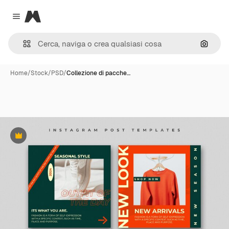
Magnific
Close menu
Cerca 
Home
/
Stock
/
PSD
/
Collezione di pacche…
Premium