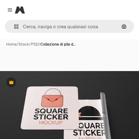
Magnific
Close menu
Cerca 
Home
/
Stock
/
PSD
/
Collezione di pile d…
Premium