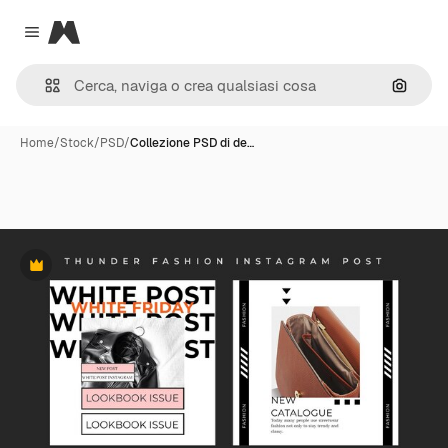
Magnific
Close menu
Cerca 
Home
/
Stock
/
PSD
/
Collezione PSD di de…
Premium