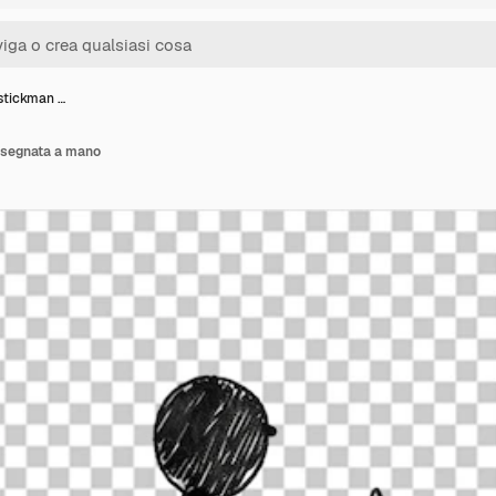
stickman …
isegnata a mano