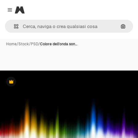
Magnific
Close menu
Cerca 
Home
/
Stock
/
PSD
/
Colore dell'onda son…
Premium