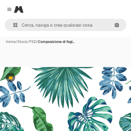
Magnific
Close menu
Cerca 
Home
/
Stock
/
PSD
/
Composizione di fogl…
Premium