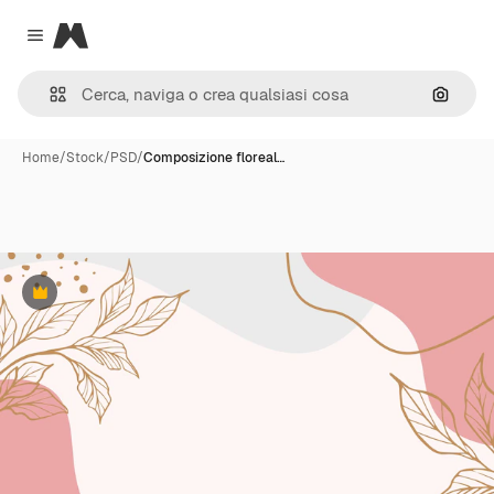
Magnific
Close menu
Cerca 
Home
/
Stock
/
PSD
/
Composizione floreal…
Premium