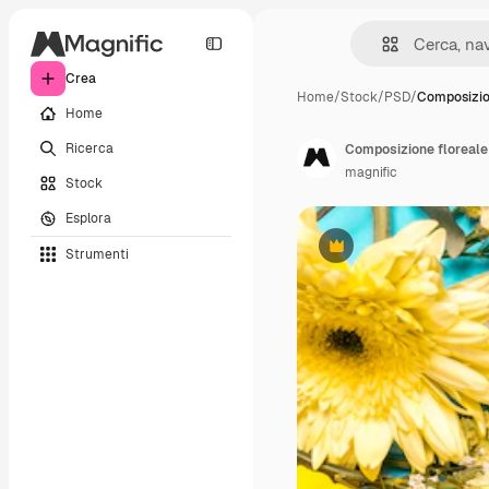
Crea
Home
/
Stock
/
PSD
/
Composizio
Home
Ricerca
Composizione floreale
magnific
Stock
Esplora
Strumenti
Premium