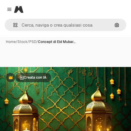
Magnific
Close menu
Cerca 
Home
/
Stock
/
PSD
/
Concept di Eid Mubar…
Creata con IA
Premium