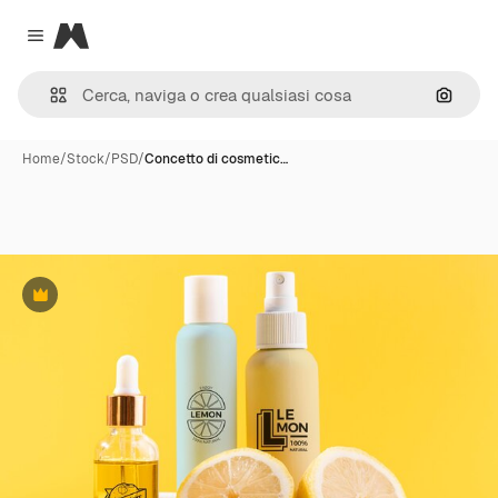
Magnific
Close menu
Cerca 
Home
/
Stock
/
PSD
/
Concetto di cosmetic…
Premium