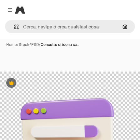
Magnific
Close menu
Cerca 
Home
/
Stock
/
PSD
/
Concetto di icona sc…
Premium