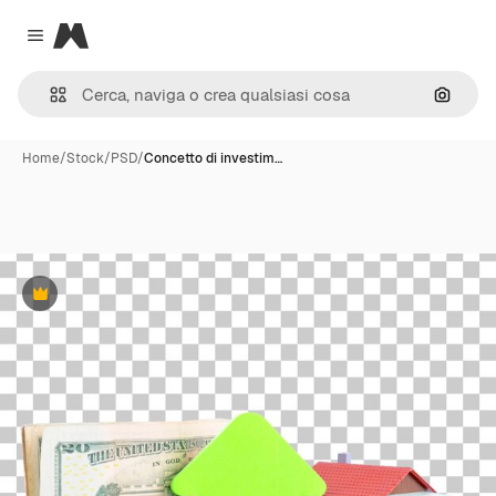
Magnific
Close menu
Cerca 
Home
/
Stock
/
PSD
/
Concetto di investim…
Premium