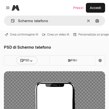
Magnific
Prezzi
Accedi
Close menu
Cancella
Cerca 
Crea un'immagine IA
Crea un video IA
Personalizza un proge
PSD di Schermo telefono
PSD
Filtri