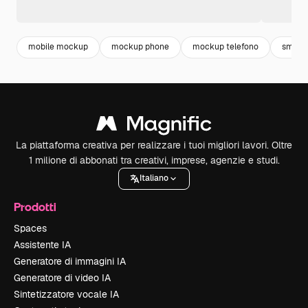
mobile mockup
mockup phone
mockup telefono
smart
La piattaforma creativa per realizzare i tuoi migliori lavori. Oltre
1 milione di abbonati tra creativi, imprese, agenzie e studi.
Italiano
Prodotti
Spaces
Assistente IA
Generatore di immagini IA
Generatore di video IA
Sintetizzatore vocale IA