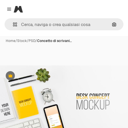
Magnific
Close menu
Cerca 
Home
/
Stock
/
PSD
/
Concetto di scrivani…
Premium