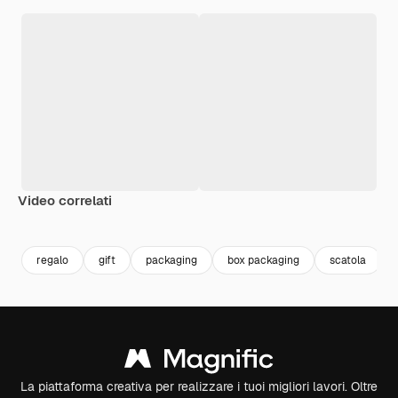
Video correlati
Premium
Premium
Premium
Premium
regalo
gift
packaging
box packaging
scatola
La piattaforma creativa per realizzare i tuoi migliori lavori. Oltre