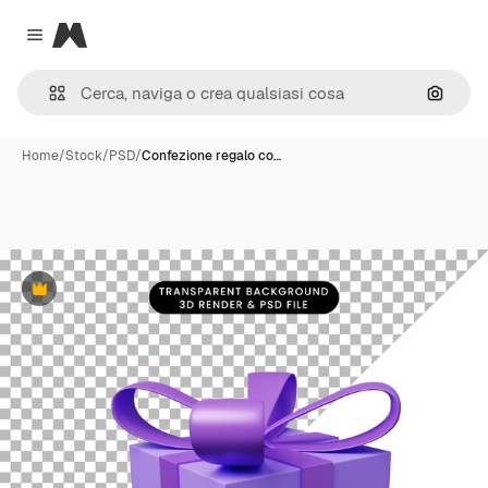
Magnific
Close menu
Cerca 
Home
/
Stock
/
PSD
/
Confezione regalo co…
Premium