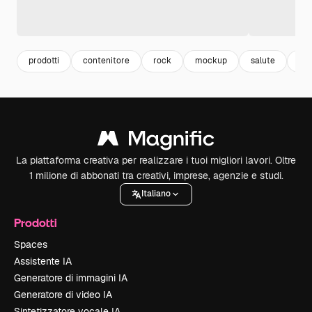
prodotti
contenitore
rock
mockup
salute
hea
La piattaforma creativa per realizzare i tuoi migliori lavori. Oltre
1 milione di abbonati tra creativi, imprese, agenzie e studi.
Italiano
Prodotti
Spaces
Assistente IA
Generatore di immagini IA
Generatore di video IA
Sintetizzatore vocale IA