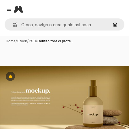
Magnific
Close menu
Cerca 
Home
/
Stock
/
PSD
/
Contenitore di prote…
Premium