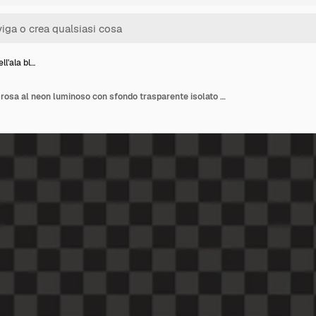
ll'ala bl…
Contorno dell'ala blu e rosa al neon luminoso con sfondo trasparente isolato a luce radiante PNG