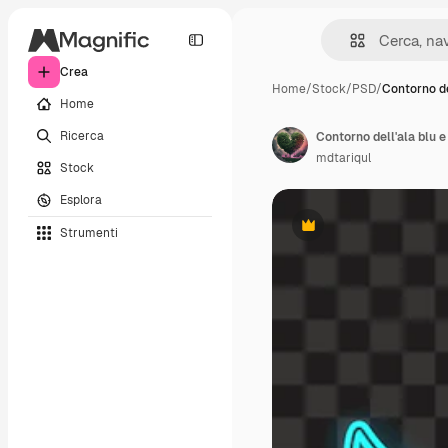
Crea
Home
/
Stock
/
PSD
/
Contorno de
Home
Ricerca
mdtariqul
Stock
Esplora
Strumenti
Premium