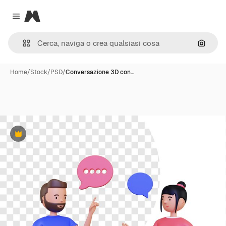
Magnific
Close menu
Cerca 
Home
/
Stock
/
PSD
/
Conversazione 3D con…
Premium