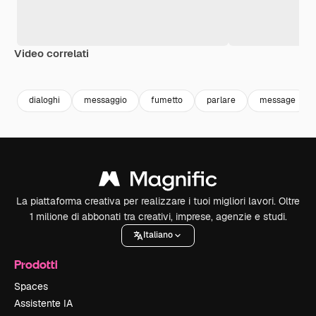
Video correlati
Premium
Premium
Generato dall'IA
Premium
Premium
dialoghi
messaggio
fumetto
parlare
message
La piattaforma creativa per realizzare i tuoi migliori lavori. Oltre
1 milione di abbonati tra creativi, imprese, agenzie e studi.
Italiano
Prodotti
Spaces
Assistente IA