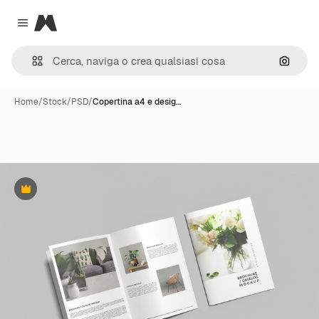
Magnific
Close menu
Cerca 
Home
/
Stock
/
PSD
/
Copertina a4 e desig…
Premium