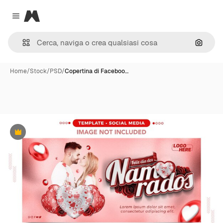
Magnific
Close menu
Cerca 
Home
/
Stock
/
PSD
/
Copertina di Faceboo…
Premium