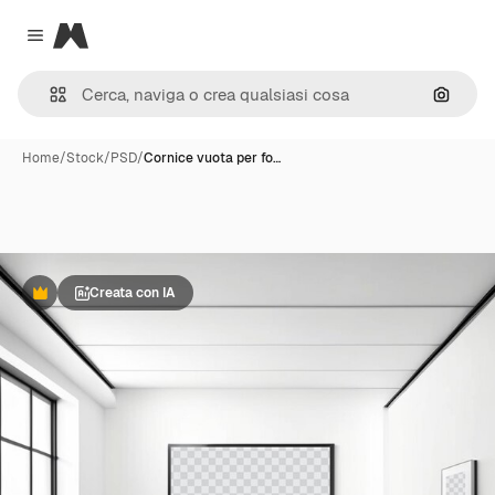
Magnific
Close menu
Cerca 
Home
/
Stock
/
PSD
/
Cornice vuota per fo…
Creata con IA
Premium