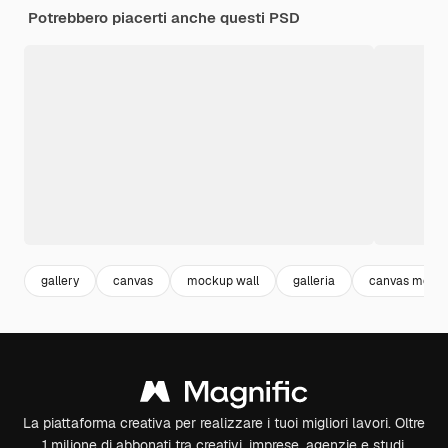
Potrebbero piacerti anche questi PSD
gallery
canvas
mockup wall
galleria
canvas mock
La piattaforma creativa per realizzare i tuoi migliori lavori. Oltre
1 milione di abbonati tra creativi, imprese, agenzie e studi.