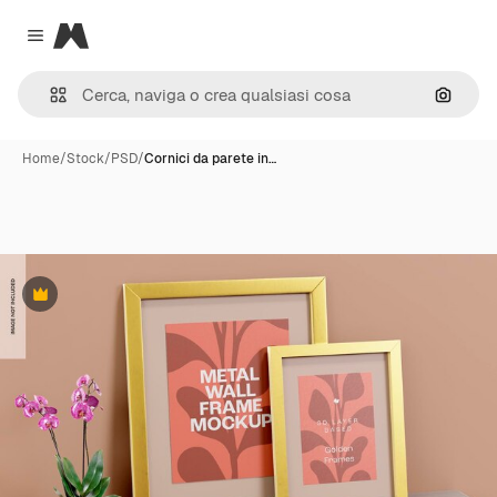
Magnific
Close menu
Cerca 
Home
/
Stock
/
PSD
/
Cornici da parete in…
Premium