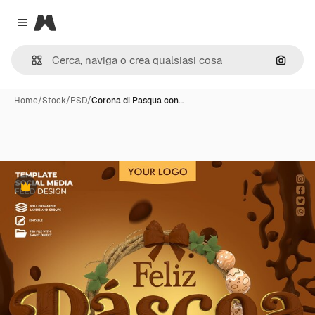
Magnific
Close menu
Cerca 
Home
/
Stock
/
PSD
/
Corona di Pasqua con…
Premium