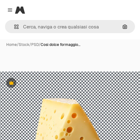
Magnific
Close menu
Cerca 
Home
/
Stock
/
PSD
/
Così dolce formaggio…
Premium